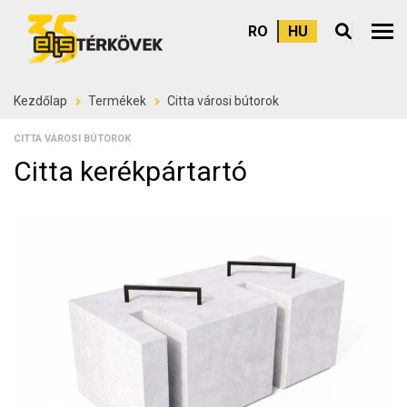
RO
HU
Felső
Kezdőlap
Termékek
Citta városi bútorok
CITTA VÁROSI BÚTOROK
Citta kerékpártartó