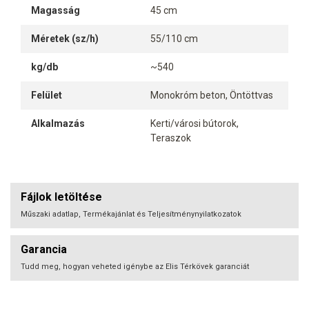
Magasság
45 cm
Méretek (sz/h)
55/110 cm
kg/db
~540
Felület
Monokróm beton, Öntöttvas
Alkalmazás
Kerti/városi bútorok,
Teraszok
Fájlok letöltése
Műszaki adatlap, Termékajánlat és Teljesítménynyilatkozatok
Garancia
Tudd meg, hogyan veheted igénybe az Elis Térkövek garanciát