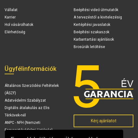
Vállalat
Beépítési videó útmutatók
Karrier
A tervezéstől a kivitelezésig
Hol vásárolhatok
Kertépítési javaslatok
Elérhetőség
Beépítési szakaszok
Karbantartási ajánlások
Brosúrák letöltése
Ügyfélinformációk
Általános Szerződési Feltételek
(ÁSZF)
Adatvédelmi Szabályzat
Digitális átalakulás az Elis
Térkövek-nél
Kérj ajánlatot
ANPC - NFH (Nemzeti
Fogyasztóvédelmi Hatóság)