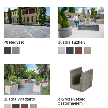
P8 Négyzet
Quadra Tűzhely
Quadra Virágtartó
R12 vízelvezető
Csatornaelem