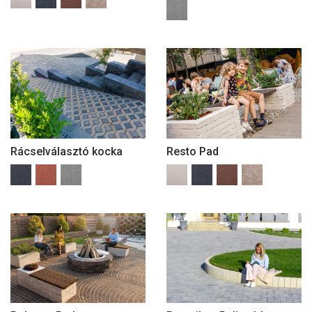
Rácselválasztó kocka
Resto Pad