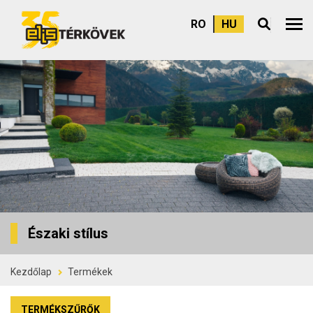
RO
HU
Felső
Északi stílus
Kezdőlap
Termékek
TERMÉKSZŰRŐK