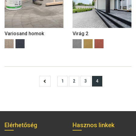
Variosand homok
Virág 2
1
2
3
4
Elérhetőség
Hasznos linkek