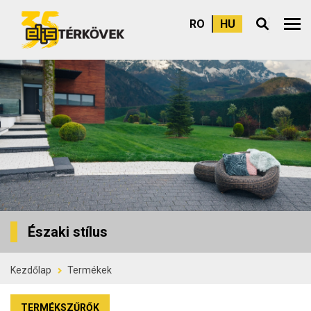
RO
HU
Felső
Északi stílus
Kezdőlap
Termékek
TERMÉKSZŰRŐK