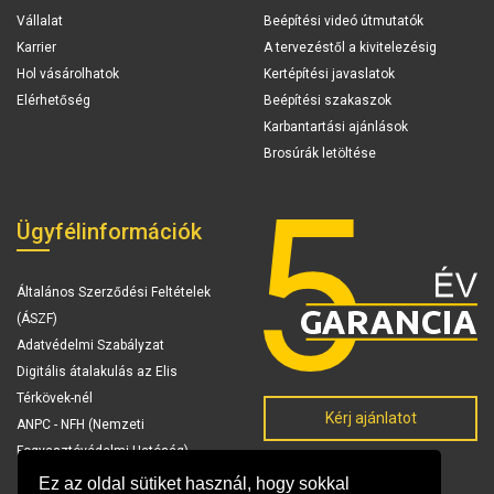
Vállalat
Beépítési videó útmutatók
Karrier
A tervezéstől a kivitelezésig
Hol vásárolhatok
Kertépítési javaslatok
Elérhetőség
Beépítési szakaszok
Karbantartási ajánlások
Brosúrák letöltése
Ügyfélinformációk
Általános Szerződési Feltételek
(ÁSZF)
Adatvédelmi Szabályzat
Digitális átalakulás az Elis
Térkövek-nél
Kérj ajánlatot
ANPC - NFH (Nemzeti
Fogyasztóvédelmi Hatóság)
Ez az oldal sütiket használ, hogy sokkal