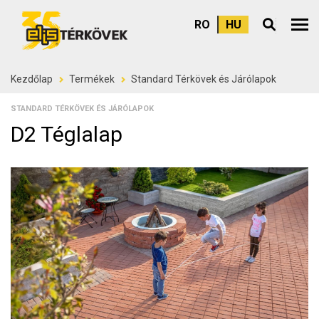
RO
HU
Felső
Kezdőlap
Termékek
Standard Térkövek és Járólapok
STANDARD TÉRKÖVEK ÉS JÁRÓLAPOK
D2 Téglalap