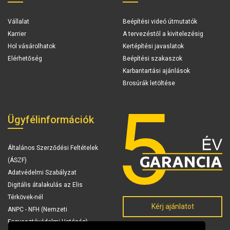
Vállalat
Beépítési videó útmutatók
Karrier
A tervezéstől a kivitelezésig
Hol vásárolhatok
Kertépítési javaslatok
Elérhetőség
Beépítési szakaszok
Karbantartási ajánlások
Brosúrák letöltése
Ügyfélinformációk
Általános Szerződési Feltételek
(ÁSZF)
Adatvédelmi Szabályzat
Digitális átalakulás az Elis
Térkövek-nél
Kérj ajánlatot
ANPC - NFH (Nemzeti
Fogyasztóvédelmi Hatóság)