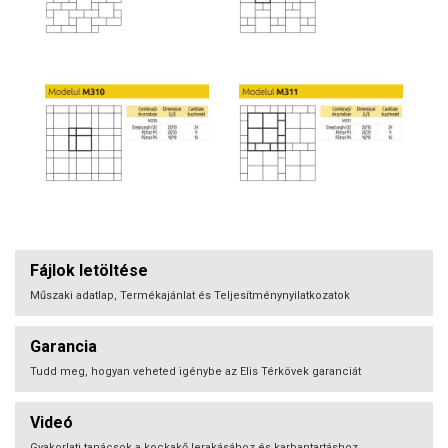
Fájlok letöltése
Műszaki adatlap, Termékajánlat és Teljesítménynyilatkozatok
Garancia
Tudd meg, hogyan veheted igénybe az Elis Térkövek garanciát
Videó
Gyakorlati tanácsok a kockakő lerakásához és karbantartáshoz