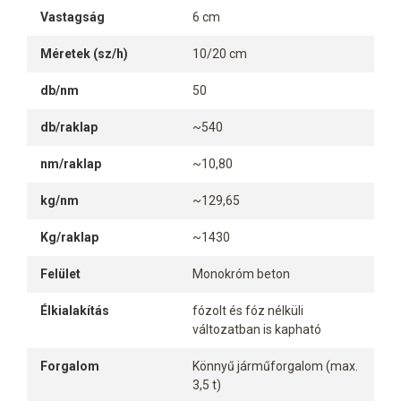
Vastagság
6 cm
Méretek (sz/h)
10/20 cm
db/nm
50
db/raklap
~540
nm/raklap
~10,80
kg/nm
~129,65
Kg/raklap
~1430
Felület
Monokróm beton
Élkialakítás
fózolt és fóz nélküli
változatban is kapható
Forgalom
Könnyű járműforgalom (max.
3,5 t)