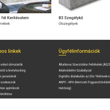
 fél Kerítéselem
B3 Szegélykő
rmékek
Útszegélyek
os linkek
Ügyfélinformációk
 videó útmutatók
Általános Szerződési Feltételek (ÁSZ
stől a kivitelezésig
Adatvédelmi Szabályzat
si javaslatok
Digitális átalakulás az Elis Térkövek-n
i szakaszok
ANPC - NFH (Nemzeti Fogyasztóvédel
tási ajánlások
Hatóság)
letöltése