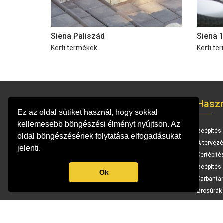
Siena Paliszád
Siena 1
Kerti termékek
Kerti te
Elérhetőség
Haszn
Ez az oldal sütiket használ, hogy sokkal
kellemesebb böngészési élményt nyújtson. Az
Vállalat
Beépítési
oldal böngészésének folytatása elfogadásukat
Karrier
A tervezé
jelenti.
Hol vásárolhatok
Kertépíté
Elérhetőség
Beépítés
Ok
Karbantar
Brosúrák 