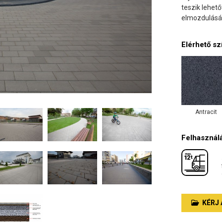
teszik lehet
elmozdulását
Elérhető sz
Antracit
Felhasználá
KÉRJ 