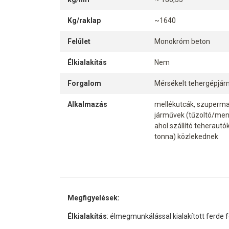
Kg/raklap
~1640
Felület
Monokróm beton
Élkialakítás
Nem
Forgalom
Mérsékelt tehergépjár
Alkalmazás
mellékutcák, szupermar
járművek (tűzoltó/ment
ahol szállító teherautó
tonna) közlekednek
Megfigyelések:
Élkialakítás
: élmegmunkálással kialakított ferde f