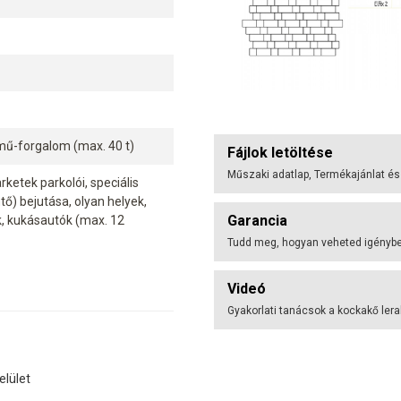
mű-forgalom (max. 40 t)
Fájlok letöltése
Műszaki adatlap, Termékajánlat és
ketek parkolói, speciális
ő) bejutása, olyan helyek,
Garancia
k, kukásautók (max. 12
Tudd meg, hogyan veheted igénybe 
Videó
Gyakorlati tanácsok a kockakő ler
elület