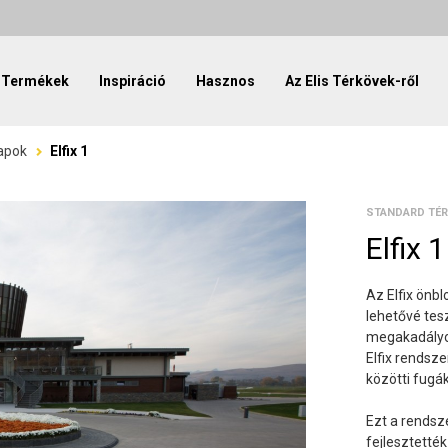
Termékek
Inspiráció
Hasznos
Az Elis Térkövek-ről
apok
Elfix 1
STANDARD TÉR
Elfix 1
Az Elfix önb
lehetővé tes
megakadályo
Elfix rendsze
közötti fugák
Ezt a rendsz
fejlesztetté