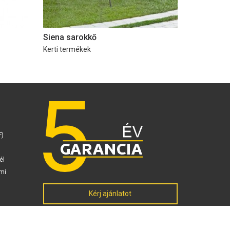
Siena sarokkő
Kerti termékek
F)
él
mi
Kérj ajánlatot