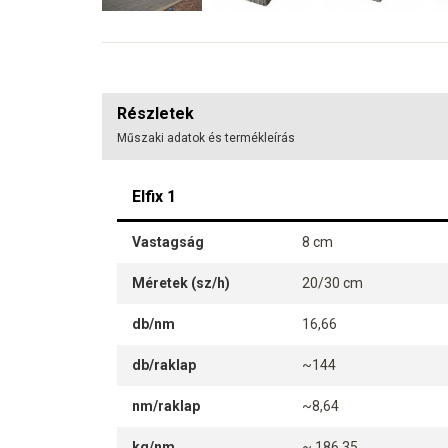
Részletek
Műszaki adatok és termékleírás
Elfix 1
Vastagság
8 cm
Méretek (sz/h)
20/30 cm
db/nm
16,66
db/raklap
~144
nm/raklap
~8,64
kg/nm
~ 186,35