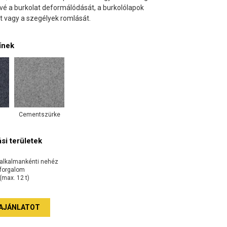
ővé a burkolat deformálódását, a burkolólapok
 vagy a szegélyek romlását.
ínek
Cementszürke
si területek
alkalmankénti nehéz
forgalom
(max. 12 t)
AJÁNLATOT