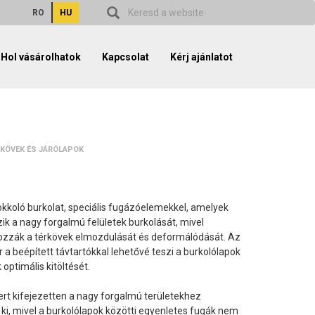
RO
HU
Hol vásárolhatok
Kapcsolat
Kérj ajánlatot
KÖVEK ÉS JÁRÓLAPOK
lokkoló burkolat, speciális fugázóelemekkel, amelyek
zik a nagy forgalmú felületek burkolását, mivel
zzák a térkövek elmozdulását és deformálódását. Az
r a beépített távtartókkal lehetővé teszi a burkolólapok
 optimális kitöltését.
ert kifejezetten a nagy forgalmú területekhez
k ki, mivel a burkolólapok közötti egyenletes fugák nem