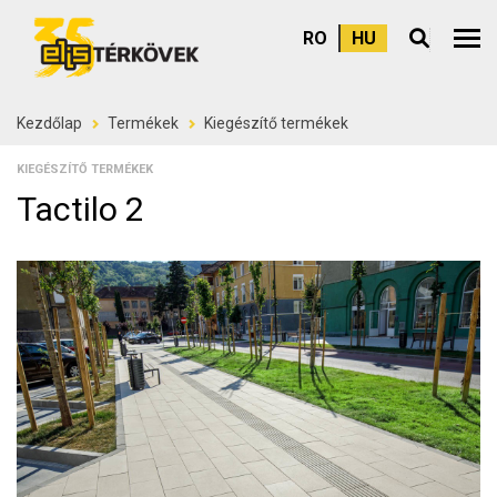
RO
HU
Felső
Kezdőlap
Termékek
Kiegészítő termékek
KIEGÉSZÍTŐ TERMÉKEK
Tactilo 2