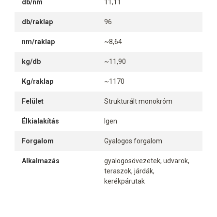
db/nm
11,11
db/raklap
96
nm/raklap
~8,64
kg/db
~11,90
Kg/raklap
~1170
Felület
Strukturált monokróm
Élkialakítás
Igen
Forgalom
Gyalogos forgalom
Alkalmazás
gyalogosövezetek, udvarok,
teraszok, járdák,
kerékpárutak