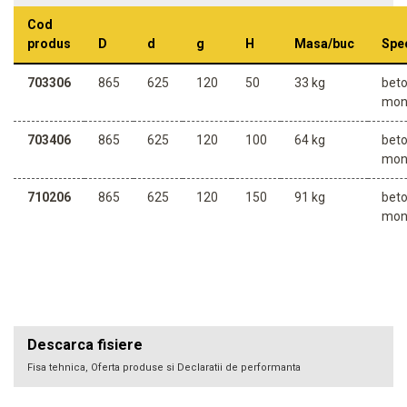
Cod
produs
D
d
g
H
Masa/buc
Spec
703306
865
625
120
50
33 kg
bet
mon
703406
865
625
120
100
64 kg
bet
mon
710206
865
625
120
150
91 kg
bet
mon
Descarca fisiere
Fisa tehnica, Oferta produse si Declaratii de performanta