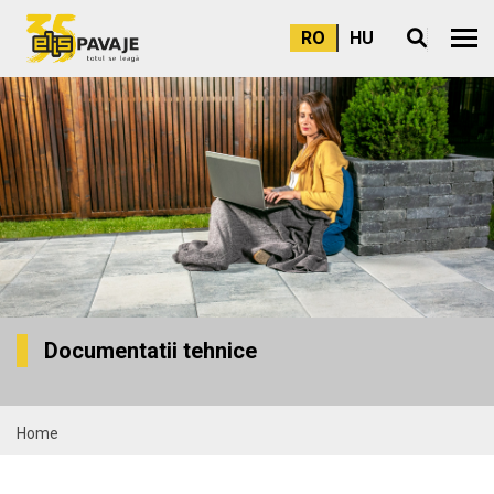
RO
HU
Meni
Documentatii tehnice
Home