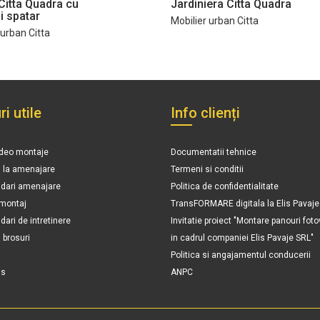
Citta Quadra cu
Jardiniera Citta Quadra
i spatar
Mobilier urban Citta
 urban Citta
ri utile
Info clienți
ideo montaje
Documentatii tehnice
n la amenajare
Termeni si conditii
ari amenajare
Politica de confidentialitate
 montaj
TransFORMARE digitala la Elis Pavaje
ri de intretinere
Invitatie proiect "Montare panouri foto
brosuri
in cadrul companiei Elis Pavaje SRL"
Politica si angajamentul conducerii
is
ANPC