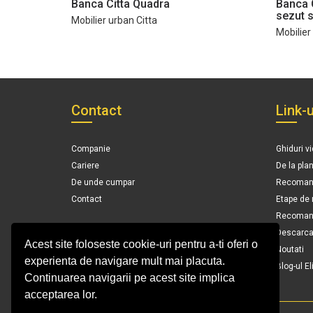
Banca Citta Quadra
Banca 
sezut s
Mobilier urban Citta
Mobilier
Contact
Link-u
Companie
Ghiduri v
Cariere
De la pla
De unde cumpar
Recomand
Contact
Etape de
Recomanda
Descarca 
Acest site foloseste cookie-uri pentru a-ti oferi o
Noutati
experienta de navigare mult mai placuta.
Blog-ul El
Continuarea navigarii pe acest site implica
acceptarea lor.