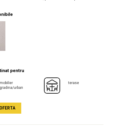
onibile
inat pentru
mobilier
terase
gradina/urban
OFERTA