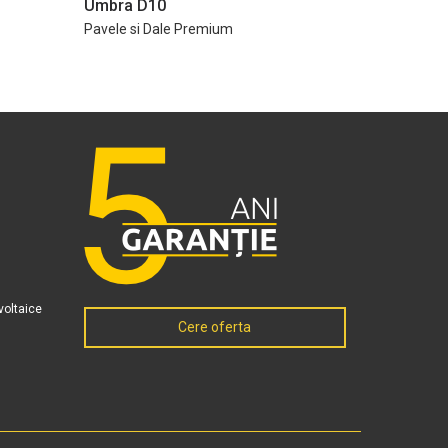
Umbra D10
Pavele si Dale Premium
voltaice
Cere oferta