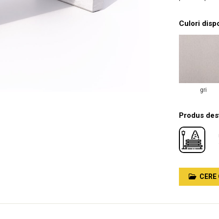
Culori disp
gri
Produs dest
CERE 