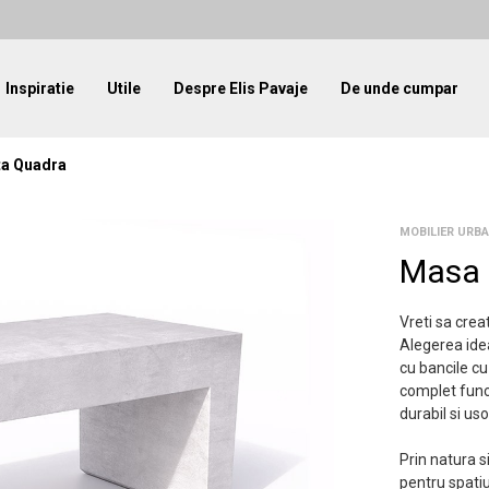
Inspiratie
Utile
Despre Elis Pavaje
De unde cumpar
ta Quadra
MOBILIER URBA
Masa 
Vreti sa crea
Alegerea ide
cu bancile cu
complet funct
durabil si uso
Prin natura s
pentru spatiul