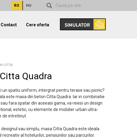
RO
HU
Contact
Cere oferta
N CITTA
Citta Quadra
ti un spatiu uniform, intergrat pentru terase sau picnic?
ala este masa din beton Citta Quadra. Iar in combinatie
 sau fara spatar din aceeasi gama, va reiesi un design
ional, estetic, cu elemente de mobilier urban ultra-
r de intretinut.
i designul sau simplu, masa Citta Quadra este ideala
 recreativ al hotelurilor, pensiunilor sau parcurilor.