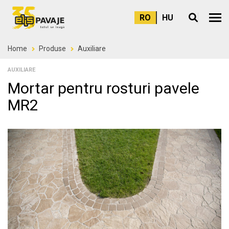
RO
HU
Meni
Home
Produse
Auxiliare
AUXILIARE
Mortar pentru rosturi pavele
MR2