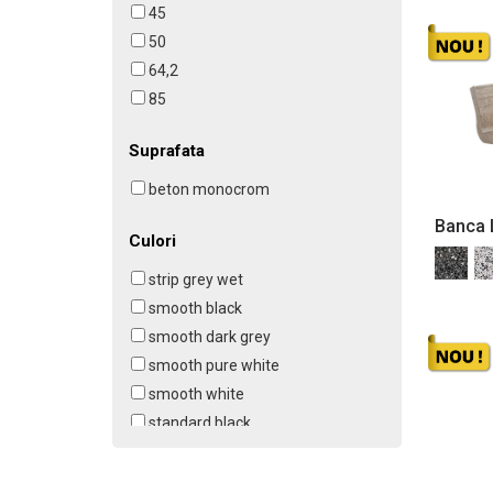
45
50
64,2
85
Suprafata
beton monocrom
Banca 
Culori
strip grey wet
smooth black
smooth dark grey
smooth pure white
smooth white
standard black
standard metal
strip black wet