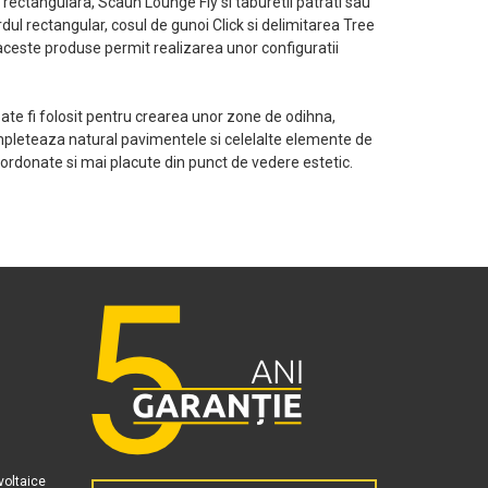
ectangulara, Scaun Lounge Fly si taburetii patrati sau
dul rectangular, cosul de gunoi Click si delimitarea Tree
e, aceste produse permit realizarea unor configuratii
ate fi folosit pentru crearea unor zone de odihna,
completeaza natural pavimentele si celelalte elemente de
 ordonate si mai placute din punct de vedere estetic.
voltaice