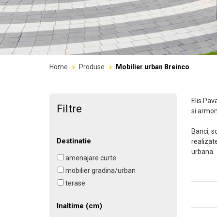
Home
Produse
Mobilier urban Breinco
Elis Pav
Filtre
si armon
Banci, s
Destinatie
realizat
urbana.
amenajare curte
mobilier gradina/urban
terase
Inaltime (cm)