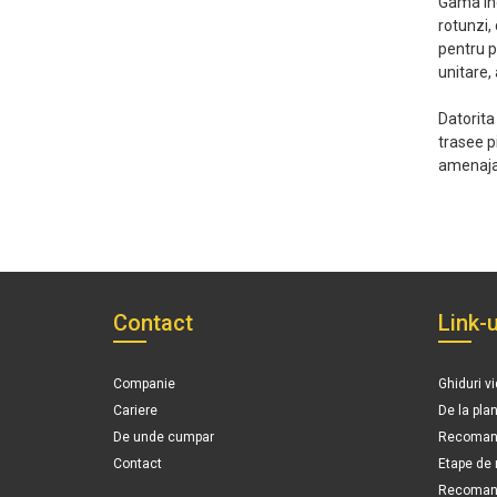
Gama inc
rotunzi,
pentru p
unitare, 
Datorita
trasee p
amenajar
Contact
Link-u
Companie
Ghiduri v
Cariere
De la pla
De unde cumpar
Recomand
Contact
Etape de
Recomanda