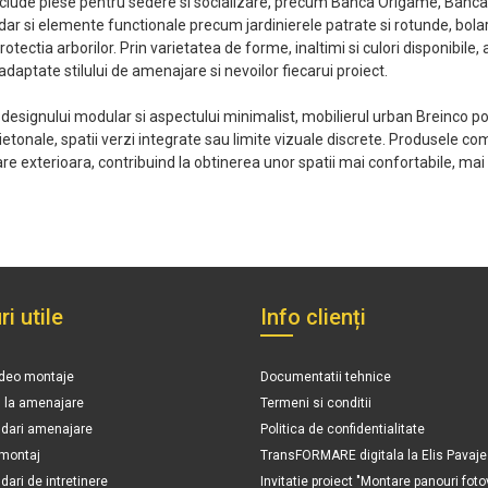
lude piese pentru sedere si socializare, precum Banca Origame, Banca r
 dar si elemente functionale precum jardinierele patrate si rotunde, bolar
rotectia arborilor. Prin varietatea de forme, inaltimi si culori disponibil
adaptate stilului de amenajare si nevoilor fiecarui proiect.
 designului modular si aspectului minimalist, mobilierul urban Breinco po
ietonale, spatii verzi integrate sau limite vizuale discrete. Produsele 
e exterioara, contribuind la obtinerea unor spatii mai confortabile, mai
ri utile
Info clienți
ideo montaje
Documentatii tehnice
n la amenajare
Termeni si conditii
ari amenajare
Politica de confidentialitate
 montaj
TransFORMARE digitala la Elis Pavaje
ri de intretinere
Invitatie proiect "Montare panouri foto