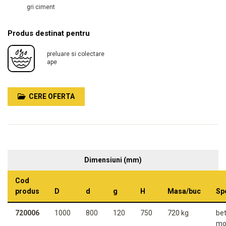
gri ciment
Produs destinat pentru
preluare si colectare
ape
CERE OFERTA
Dimensiuni (mm)
Cod
produs
D
d
g
H
Masa/buc
Spe
720006
1000
800
120
750
720 kg
be
mo