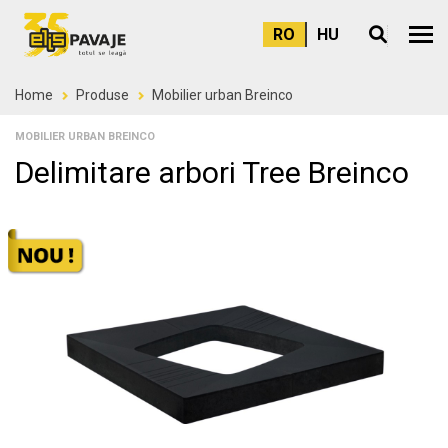
RO
HU
Meni
Home
Produse
Mobilier urban Breinco
MOBILIER URBAN BREINCO
Delimitare arbori Tree Breinco