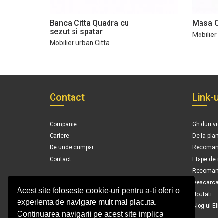
Banca Citta Quadra cu
Masa C
sezut si spatar
Mobilier
Mobilier urban Citta
Contact
Link-u
Companie
Ghiduri v
Cariere
De la pla
De unde cumpar
Recomand
Contact
Etape de
Recomanda
Descarca 
Acest site foloseste cookie-uri pentru a-ti oferi o
Noutati
experienta de navigare mult mai placuta.
Blog-ul El
Continuarea navigarii pe acest site implica