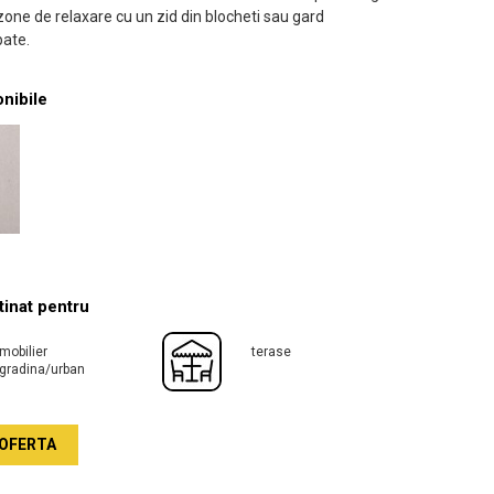
zone de relaxare cu un zid din blocheti sau gard
pate.
onibile
inat pentru
mobilier
terase
gradina/urban
OFERTA