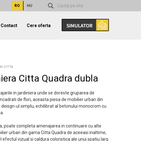
RO
HU
Contact
Cere oferta
N CITTA
niera Citta Quadra dubla
jarile in jardiniera unde se doreste gruparea de
 incadrati de flori, aceasta piesa de mobilier urban din
 deisgn-ul simplu, echilibrat al betonului monocrom cu
ea.
 poate completa amenajarea in continuare cu alte
ilier urban din gama Citta Quadra de aceeasi inaltime,
l efectul vizual si caldura coloristica ale unui spatiu larg