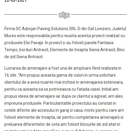
22-03-2021
Firma SC Adorjan Paving Solutions SRL-D din Sat Livezeni, Judetul
Mures este responsabila pentru reusita acestui proiect realizat cu
produsele Elis Pavaje. In proiect s-au folosit pavele Fantasia
Tempo, borduri Antracit, Elemente de treapta Siena Antracit, Bloc
de zid Siena Antracit
Lucrarea de amenajare a fost una de amploare fiind realizata in
16 zile. "Am propus aceasta gama de culori in urma solicitarii
clientului de a avea nuante mai inchise in amenajarea exterioara,
pentru ca aceasta sa se potriveasca cu fatada casei. Initial am
propus ideea de amenajare iar dupa ce clientul a agreat, am ales
impreuna produsele. Particularitatile proiectului au constat in
cotele diferite ale accesului in garaj si casa, motiv pentru care am
folosit elemente de treapta, iar pentru completarea amenajarii si
preluarea diferentelor de cota am folosit blocurile de zid atat in