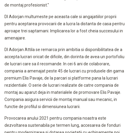
de montaj profesionist."
Dl Adorjan multumeste pe aceasta cale si angajatiilor proprii
pentru aceptarea provocarii de a lucra la distanta de casa pentru
aproape trei saptamani. Implicarea lor a fost cheia succesului in
amenajare.
Dl Adorjan Attila se remarca prin ambitia si disponibilitatea de a
accepta lucrari oricat de dificile, din dorinta de avea un portofoliu
de lucrari care sa il recomande. In cei 6 ani de colaborare,
compania a amenajat peste 45 de lucrari.cu produsele din gama
premium Elis Pavaje, de la parcari si platforme pana la lucrari
rezidentiale. O serie de lucrari realizate de catre compania de
montaj au aparut deja in materialele de promovare Elis Pavaje.
Compania asigura servicii de montaj manual sau mecanic, in
functie de profilul si dimensiunea lucrarii.
Provocarea anului 2021 pentru compania noastra este
dezvoltarea sustenabila pe termen lung, accesarea de fonduri
pentru modernizarea si dotarea societatii cu echipamente noi,