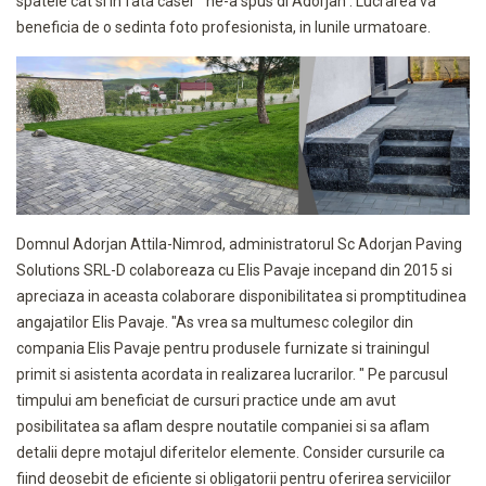
spatele cat si in fata casei"" ne-a spus dl Adorjan . Lucrarea va
beneficia de o sedinta foto profesionista, in lunile urmatoare.
Domnul Adorjan Attila-Nimrod, administratorul Sc Adorjan Paving
Solutions SRL-D colaboreaza cu Elis Pavaje incepand din 2015 si
apreciaza in aceasta colaborare disponibilitatea si promptitudinea
angajatilor Elis Pavaje. "As vrea sa multumesc colegilor din
compania Elis Pavaje pentru produsele furnizate si trainingul
primit si asistenta acordata in realizarea lucrarilor. " Pe parcusul
timpului am beneficiat de cursuri practice unde am avut
posibilitatea sa aflam despre noutatile companiei si sa aflam
detalii depre motajul diferitelor elemente. Consider cursurile ca
fiind deosebit de eficiente si obligatorii pentru oferirea serviciilor