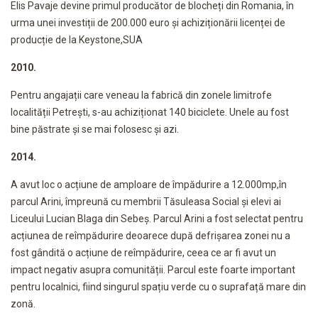
Elis Pavaje devine primul producător de blocheți din Romania, în
urma unei investiții de 200.000 euro și achiziționării licenței de
producție de la Keystone,SUA
2010.
Pentru angajații care veneau la fabrică din zonele limitrofe
localității Petrești, s-au achiziționat 140 biciclete. Unele au fost
bine păstrate și se mai folosesc și azi.
2014.
A avut loc o acțiune de amploare de împădurire a 12.000mp,în
parcul Arini, împreună cu membrii Tăsuleasa Social și elevi ai
Liceului Lucian Blaga din Sebeș. Parcul Arini a fost selectat pentru
acțiunea de reîmpădurire deoarece după defrișarea zonei nu a
fost gândită o acțiune de reîmpădurire, ceea ce ar fi avut un
impact negativ asupra comunității. Parcul este foarte important
pentru localnici, fiind singurul spațiu verde cu o suprafață mare din
zonă.