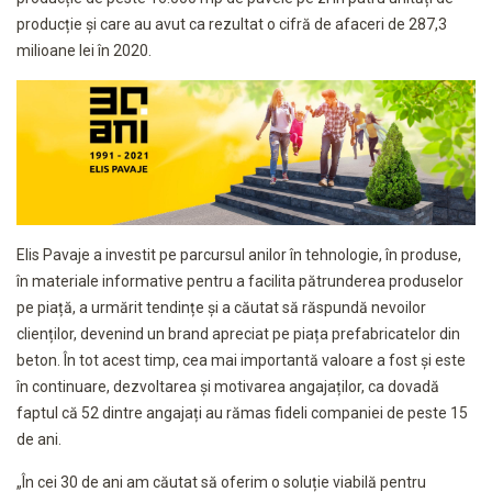
producție și care au avut ca rezultat o cifră de afaceri de 287,3
milioane lei în 2020.
Elis Pavaje a investit pe parcursul anilor în tehnologie, în produse,
în materiale informative pentru a facilita pătrunderea produselor
pe piață, a urmărit tendințe și a căutat să răspundă nevoilor
clienților, devenind un brand apreciat pe piața prefabricatelor din
beton. În tot acest timp, cea mai importantă valoare a fost și este
în continuare, dezvoltarea și motivarea angajaților, ca dovadă
faptul că 52 dintre angajați au rămas fideli companiei de peste 15
de ani.
„În cei 30 de ani am căutat să oferim o soluție viabilă pentru