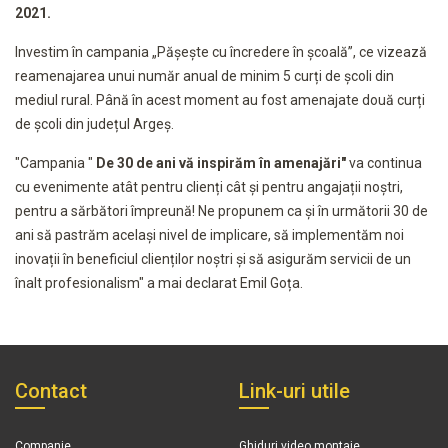
2021.
Investim în campania „Pășește cu încredere în școală”, ce vizează
reamenajarea unui număr anual de minim 5 curți de școli din
mediul rural. Până în acest moment au fost amenajate două curți
de școli din județul Argeș.
"Campania "
De 30 de ani vă inspirăm în amenajări"
va continua
cu evenimente atât pentru clienți cât și pentru angajații noștri,
pentru a sărbători împreună! Ne propunem ca și în următorii 30 de
ani să pastrăm același nivel de implicare, să implementăm noi
inovații în beneficiul clienților noștri și să asigurăm servicii de un
înalt profesionalism" a mai declarat Emil Goța.
Contact
Link-uri utile
Companie
Ghiduri video montaje