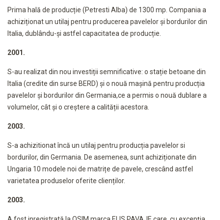
Prima hală de producție (Petresti Alba) de 1300 mp. Compania a
achiziționat un utilaj pentru producerea pavelelor și bordurilor din
Italia, dublându-și astfel capacitatea de producție.
2001.
S-au realizat din nou investiții semnificative: o stație betoane din
Italia (credite din surse BERD) și o nouă mașină pentru producția
pavelelor și bordurilor din Germania,ce a permis o nouă dublare a
volumelor, cât și o creștere a calității acestora.
2003.
S-a achizitionat încă un utilaj pentru producția pavelelor si
bordurilor, din Germania. De asemenea, sunt achiziționate din
Ungaria 10 modele noi de matrițe de pavele, crescând astfel
varietatea produselor oferite clienților.
2003.
A fost inregistrată la OSIM marca ELIS PAVAJE care, cu excepția