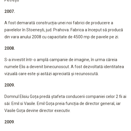
Petrești
2007.
A fost demarată construcția unei noi fabrici de producere a
pavelelor în Stoenești, jud. Prahova. Fabrica a început să producă
din vara anului 2008 cu capacitate de 4500 mp de pavele pe zi.
2008.
S-a investit într-o amplă campanie de imagine, în urma căreia
numele Elis a devenit binecunoscut. A fost dezvoltată identitatea
vizuală care este și astăzi apreciată și recunoscută.
2009.
Domnul Elisiu Goța predă ștafeta conducerii companiei celor 2 fii ai
săi: Emil si Vasile. Emil Goța preia funcția de director general, iar
Vasile Goța devine director executiv.
2009
.