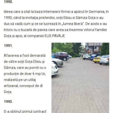
1990.
Ideea care a stat la baza întemeierii firmei a apărut în Germania, în
1990, când la invitaţia prietenilor, soții Elisiu si Sâmza Goța s-au
dus să vadă cum şi ce se lucrează în „lumea liberă”. De acolo s-au
întors cu o bucată de pavea care avea sa însemne viitorul familiei
Goța și apoi, al companiei ELIS PAVAJE
1991.
Afacerea a fost demarată
de către soții Goța Elisiu și
Sâmza, care au pornit cu o
producție de doar 6 mp/zi,
realizată pe un utilaj
artizanal, conceput de dl
Goța.
1993.
S-a obținut primul contract