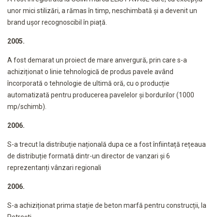
unor mici stilizări, a rămas în timp, neschimbată și a devenit un
brand ușor recognoscibil în piață.
2005.
A fost demarat un proiect de mare anvergură, prin care s-a
achiziționat o linie tehnologică de produs pavele având
încorporată o tehnologie de ultimă oră, cu o producție
automatizată pentru producerea pavelelor și bordurilor (1000
mp/schimb).
2006.
S-a trecut la distribuție națională dupa ce a fost înfiintață rețeaua
de distribuție formată dintr-un director de vanzari și 6
reprezentanți vânzari regionali
2006.
S-a achiziționat prima stație de beton marfă pentru construcții, la