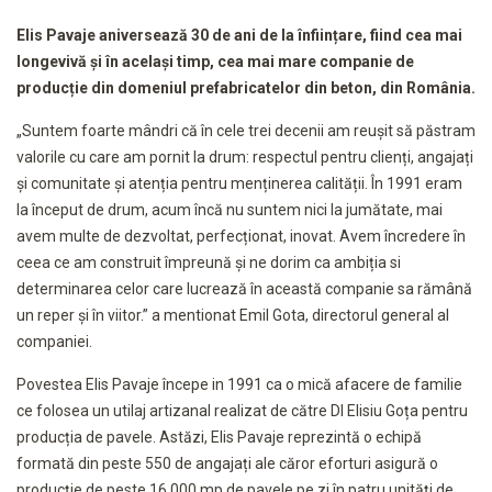
Elis Pavaje aniversează 30 de ani de la
înființare, fiind cea mai
longevivă și în același timp, cea mai mare companie de
producție din domeniul prefabricatelor din beton, din România.
„Suntem foarte mândri că în cele trei decenii am reușit să păstram
valorile cu care am pornit la drum: respectul pentru clienți, angajați
și comunitate și atenția pentru menținerea calității. În 1991 eram
la început de drum, acum încă nu suntem nici la jumătate, mai
avem multe de dezvoltat, perfecționat, inovat. Avem încredere în
ceea ce am construit împreună și ne dorim ca ambiția si
determinarea celor care lucrează în această companie sa rămână
un reper și în viitor.” a mentionat Emil Gota, directorul general al
companiei.
Povestea Elis Pavaje începe in 1991 ca o mică afacere de familie
ce folosea un utilaj artizanal realizat de către Dl Elisiu Goța pentru
producția de pavele. Astăzi, Elis Pavaje reprezintă o echipă
formată din peste 550 de angajați ale căror eforturi asigură o
producție de peste 16.000 mp de pavele pe zi în patru unități de