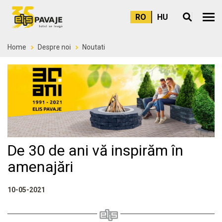
RO
HU
Meni
Home
Despre noi
Noutati
De 30 de ani vă inspirăm în
amenajări
10-05-2021