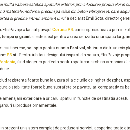
multa valoare estetica spatiului exterior, prin inlocuirea produselor in cul
olosind materiale moderne, precum pavelele din beton vibropresat, care asigu
curtea si gradina intr-un ambient unic”
a declarat Emil Gota, director gener
, Elis Pavaje a lansat pavajul
Cortina P4
, care impresioneaza prin mixul
 tempo și granit
si este ideal pentru a crea senzatia unui spatiu larg, aer
mic si tineresc, pot opta pentru nuanta
Festival
, obtinuta dintr-un mix p
trat
P3
si
. Pentru iubitorii designului inspirat din natura, Elis Pavaje p
Fantasia
, fiind alegerea perfecta pentru spatii care imbina armonios ele
oduse.
clud rezistenta foarte buna la uzura si la ciclurile de inghet-dezghet, aspec
sigura o stabilitate foarte buna suprafetelor pavate, iar comparativ cu be
enajarii exterioare a oricarui spatiu, in functie de destinatia acestuia
i, garduri si produse ornamentale.
era in prezent un sistem complet de produse si servicii, acoperind toate e