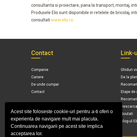
consultanta si proiectare, pana la transport, montaj, in
Produsele Elis sunt disponibile in retelele de bricolaj, i
consultati
www.elis.ro
.
Contact
Link-u
Companie
Ghiduri v
Cariere
De la pla
De unde cumpar
Recomand
Contact
Etape de
Recomanda
Descarca 
Acest site foloseste cookie-uri pentru a-ti oferi o
Noutati
experienta de navigare mult mai placuta.
Blog-ul El
Continuarea navigarii pe acest site implica
acceptarea lor.