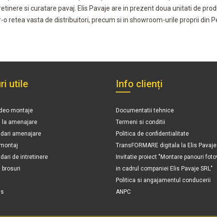
tretinere si curatare pavaj. Elis Pavaje are in prezent doua unitati de pr
ntr-o retea vasta de distribuitori, precum si in showroom-urile proprii din P
ri utile
Info clienți
ideo montaje
Documentatii tehnice
n la amenajare
Termeni si conditii
ari amenajare
Politica de confidentialitate
 montaj
TransFORMARE digitala la Elis Pavaje
ri de intretinere
Invitatie proiect "Montare panouri foto
brosuri
in cadrul companiei Elis Pavaje SRL"
Politica si angajamentul conducerii
is
ANPC