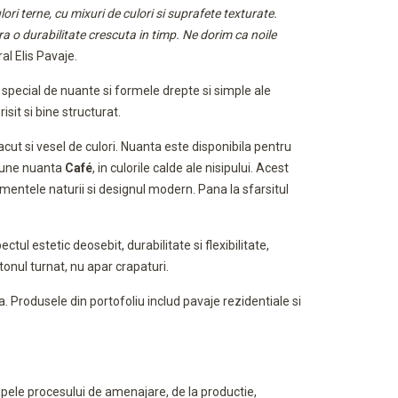
ori terne, cu mixuri de culori si suprafete texturate.
ra o durabilitate crescuta in timp. Ne dorim ca noile
al Elis Pavaje.
 special de nuante si formele drepte si simple ale
isit si bine structurat.
lacut si vesel de culori. Nuanta este disponibila pentru
ropune nuanta
Café
, in culorile calde ale nisipului. Acest
mentele naturii si designul modern. Pana la sfarsitul
tul estetic deosebit, durabilitate si flexibilitate,
tonul turnat, nu apar crapaturi.
. Produsele din portofoliu includ pavaje rezidentiale si
tapele procesului de amenajare, de la productie,