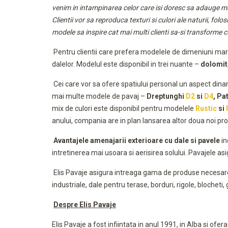
venim in intampinarea celor care isi doresc sa adauge mai 
Clientii vor sa reproduca texturi si culori ale naturii, f
modele sa inspire cat mai multi clienti sa-si transforme 
Pentru clientii care prefera modelele de dimeniuni mari
dalelor. Modelul este disponibil in trei nuante –
dolomit,
Cei care vor sa ofere spatiului personal un aspect dina
mai multe modele de pavaj –
Dreptunghi
D2
si
D4
, Pa
mix de culori este disponibil pentru modelele
Rustic
si
anului, compania are in plan lansarea altor doua noi pr
Avantajele amenajarii exterioare cu dale si pavele
in
intretinerea mai usoara si aerisirea solului. Pavajele a
Elis Pavaje asigura intreaga gama de produse necesare am
industriale, dale pentru terase, borduri, rigole, blochet
Despre Elis Pavaje
Elis Pavaje a fost infiintata in anul 1991, in Alba si of