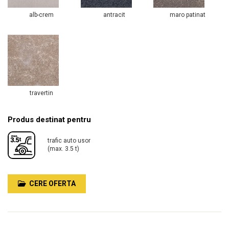
alb-crem
antracit
maro patinat
travertin
Produs destinat pentru
trafic auto usor
(max. 3.5 t)
CERE OFERTA