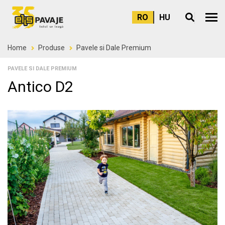
RO
HU
Meni
Home
Produse
Pavele si Dale Premium
PAVELE SI DALE PREMIUM
Antico D2