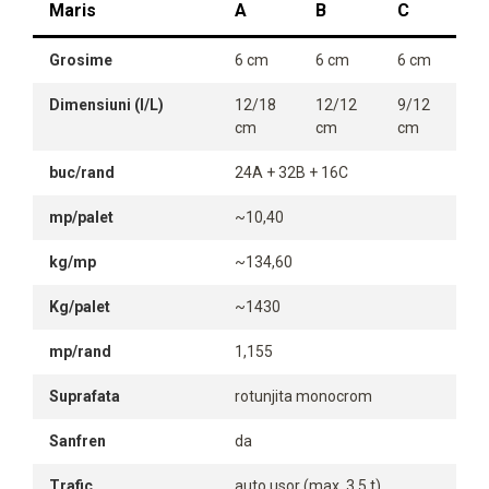
Maris
A
B
C
Grosime
6 cm
6 cm
6 cm
Dimensiuni (l/L)
12/18
12/12
9/12
cm
cm
cm
buc/rand
24A + 32B + 16C
mp/palet
~10,40
kg/mp
~134,60
Kg/palet
~1430
mp/rand
1,155
Suprafata
rotunjita monocrom
Sanfren
da
Trafic
auto usor (max. 3,5 t)