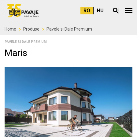
RO
HU
Meni
Home
Produse
Pavele si Dale Premium
PAVELE SI DALE PREMIUM
Maris