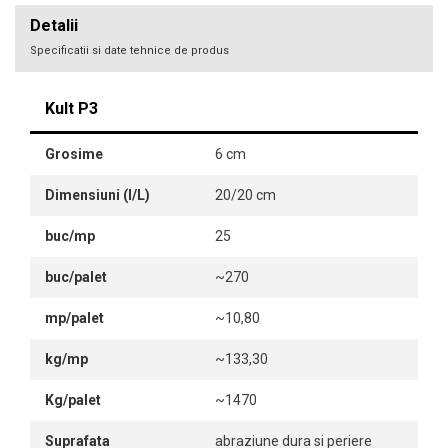
Detalii
Specificatii si date tehnice de produs
Kult P3
Grosime
6 cm
Dimensiuni (l/L)
20/20 cm
buc/mp
25
buc/palet
~270
mp/palet
~10,80
kg/mp
~133,30
Kg/palet
~1470
Suprafata
abraziune dura si periere