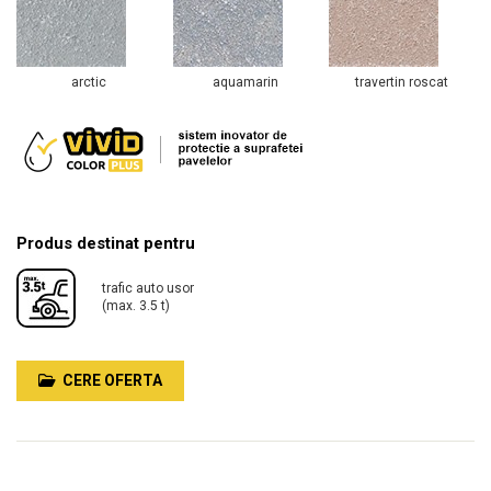
arctic
aquamarin
travertin roscat
Produs destinat pentru
trafic auto usor
(max. 3.5 t)
CERE OFERTA