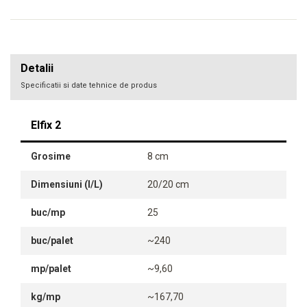
Detalii
Specificatii si date tehnice de produs
Elfix 2
Grosime
8 cm
Dimensiuni (l/L)
20/20 cm
buc/mp
25
buc/palet
~240
mp/palet
~9,60
kg/mp
~167,70