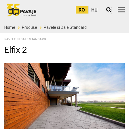
RO
HU
Meni
Home
Produse
Pavele si Dale Standard
PAVELE SI DALE STANDARD
Elfix 2