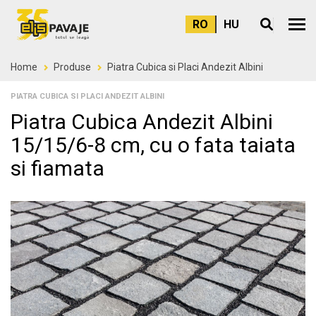
RO
HU
Meni
Home
Produse
Piatra Cubica si Placi Andezit Albini
PIATRA CUBICA SI PLACI ANDEZIT ALBINI
Piatra Cubica Andezit Albini
15/15/6-8 cm, cu o fata taiata
si fiamata