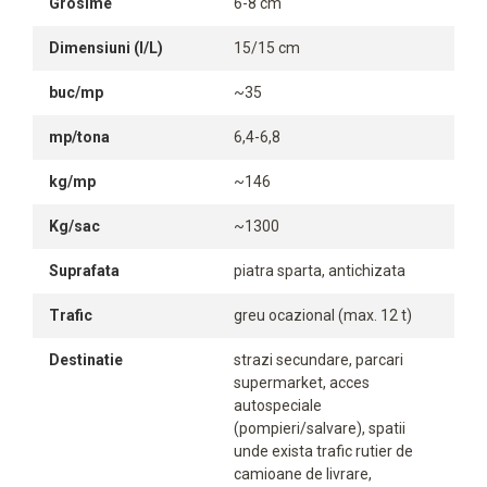
Grosime
6-8 cm
Dimensiuni (l/L)
15/15 cm
buc/mp
~35
mp/tona
6,4-6,8
kg/mp
~146
Kg/sac
~1300
Suprafata
piatra sparta, antichizata
Trafic
greu ocazional (max. 12 t)
Destinatie
strazi secundare, parcari
supermarket, acces
autospeciale
(pompieri/salvare), spatii
unde exista trafic rutier de
camioane de livrare,