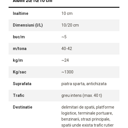
Albini 20/10/10 cm
Inaltime
10 cm
Dimensiuni (l/L)
10/20 cm
buc/m
~5
m/tona
40-42
kg/m
~24
Kg/sac
~1300
Suprafata
piatra sparta, antichizata
Trafic
greu intens (max. 40 t)
Destinatie
delimitari de spatii, platforme
logistice, terminale portuare,
benzinarii, strazi principale,
spatii unde exista trafic rutier