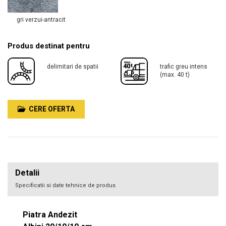
gri verzui-antracit
Produs destinat pentru
delimitari de spatii
trafic greu intens
(max. 40 t)
CERE OFERTA
Detalii
Specificatii si date tehnice de produs
Piatra Andezit