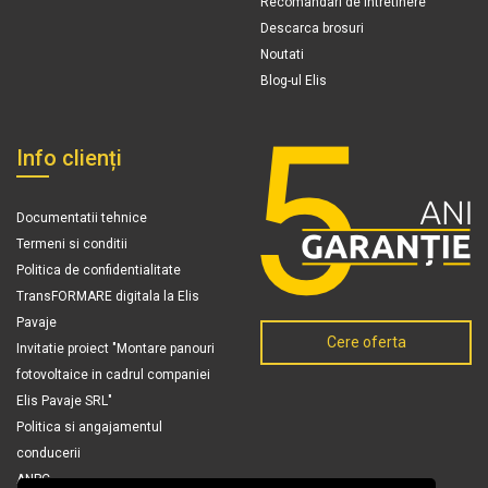
Recomandari de intretinere
Descarca brosuri
Noutati
Blog-ul Elis
Info clienți
Documentatii tehnice
Termeni si conditii
Politica de confidentialitate
TransFORMARE digitala la Elis
Pavaje
Cere oferta
Invitatie proiect "Montare panouri
fotovoltaice in cadrul companiei
Elis Pavaje SRL"
Politica si angajamentul
conducerii
ANPC