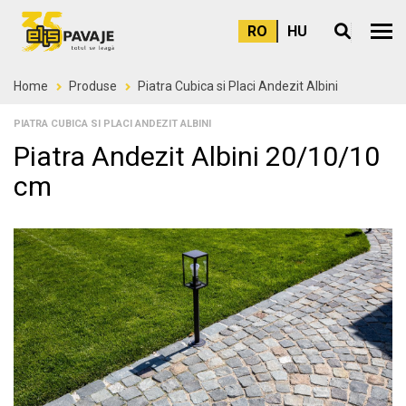
RO
HU
Meni
Home
Produse
Piatra Cubica si Placi Andezit Albini
PIATRA CUBICA SI PLACI ANDEZIT ALBINI
Piatra Andezit Albini 20/10/10
cm