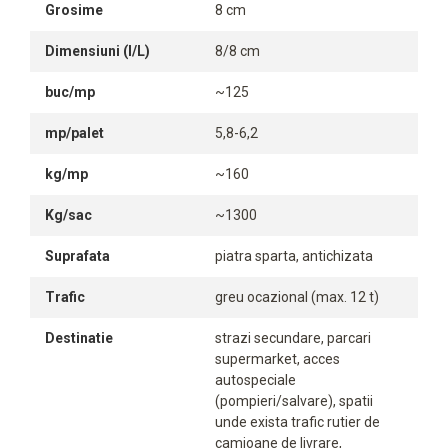
Grosime
8 cm
Dimensiuni (l/L)
8/8 cm
buc/mp
~125
mp/palet
5,8-6,2
kg/mp
~160
Kg/sac
~1300
Suprafata
piatra sparta, antichizata
Trafic
greu ocazional (max. 12 t)
Destinatie
strazi secundare, parcari
supermarket, acces
autospeciale
(pompieri/salvare), spatii
unde exista trafic rutier de
camioane de livrare,