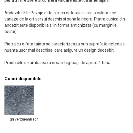
pentru intretinere si confera valoare estetica amenajarii.
Andezitul Elis Pavaje este o roca naturala si are o culoare ce
variaza de la gri-verzui deschis si pana la negru. Piatra cubica din
andezit este disponibila si in forma antichizata (cu marginile
tocite).
Piatra cu o fata taiata se caracterizeaza prin suprafata neteda si
nuanta usor mai deschisa, care asigura un design deosebit.
Produsele se ambaleaza in saci big-bag, de aprox. 1 tona.
Culori disponibile
gri verzui-antracit