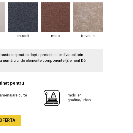
antracit
maro
travertin
busta se poate adapta proiectului individual prin
ea numărului de elemente componente (
Element D6
inat pentru
amenajare curte
mobilier
gradina/urban
OFERTA