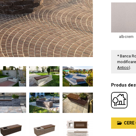
alb-crem
* Banca Ro
modificar
Antico
).
Produs dest
CERE 