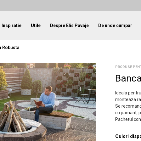
Inspiratie
Utile
Despre Elis Pavaje
De unde cumpar
a Robusta
PRODUSE PEN
Banca
Ideala pentru
monteaza rap
Se recomanda 
cu pamant, p
Pachetul con
Culori disp