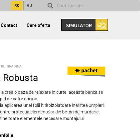
RO
HU
Contact
Cere oferta
TRU GRADINA
 Robusta
 a crea o oaza de relaxare in curte, aceasta banca se
id de catre oricine.
aplicarea unei folii hidroizolatoare inaintea umplerii
entru protectia elementelor din beton de murdarie.
tine toate elementele necesare montajului.
onibile