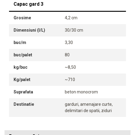
Capac gard 3
Grosime
4,2 cm
Dimensiuni (l/L)
30/30 cm
buc/m
3,30
buc/palet
80
kg/buc
~8,50
Kg/palet
~710
Suprafata
beton monocrom
Destinatie
garduri, amenajare curte,
delimitari de spatii, ziduri