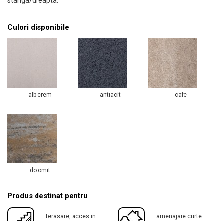
stanga/dreapta.
Culori disponibile
alb-crem
antracit
cafe
dolomit
Produs destinat pentru
terasare, acces in
amenajare curte