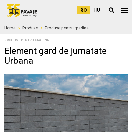
RO
HU
Meni
Home
Produse
Produse pentru gradina
PRODUSE PENTRU GRADINA
Element gard de jumatate
Urbana