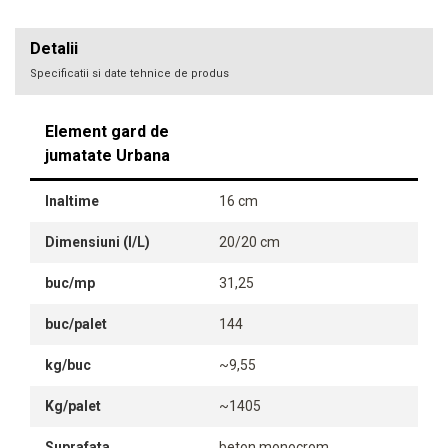
Detalii
Specificatii si date tehnice de produs
Element gard de
jumatate Urbana
Inaltime
16 cm
Dimensiuni (l/L)
20/20 cm
buc/mp
31,25
buc/palet
144
kg/buc
~9,55
Kg/palet
~1405
Suprafata
beton monocrom