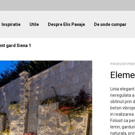
Inspiratie
Utile
Despre Elis Pavaje
De unde cumpar
nt gard Siena 1
PRODUSE PEN
Eleme
Linia elegan
neregulata a 
obtinut prin 
beton vibropr
in realizarea
Folosit ca pe
lemn, garduri
naturala, pro