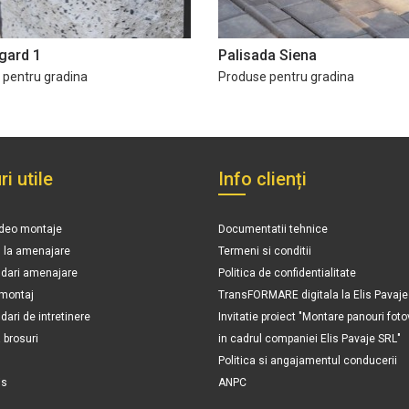
gard 1
Palisada Siena
 pentru gradina
Produse pentru gradina
ri utile
Info clienți
ideo montaje
Documentatii tehnice
n la amenajare
Termeni si conditii
ari amenajare
Politica de confidentialitate
 montaj
TransFORMARE digitala la Elis Pavaje
ri de intretinere
Invitatie proiect "Montare panouri foto
brosuri
in cadrul companiei Elis Pavaje SRL"
Politica si angajamentul conducerii
is
ANPC