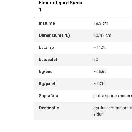
Element gard Siena
1
Inaltime
18,5 cm
Dimensiuni (l/L)
20/48 cm
buc/mp
~11,26
buc/palet
50
kg/buc
~25,60
Kg/palet
~1310
Suprafata
piatra sparta monocr
Destinatie
garduri, amenajare cu
ziduri