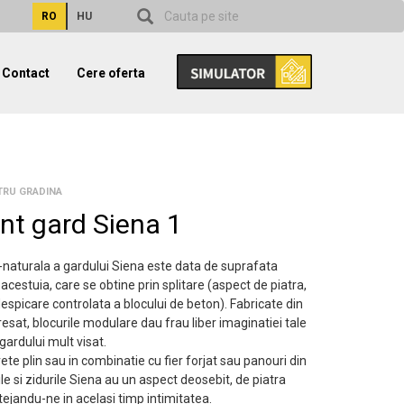
RO
HU
Contact
Cere oferta
TRU GRADINA
nt gard Siena 1
t-naturala a gardului Siena este data de suprafata
acestuia, care se obtine prin splitare (aspect de piatra,
despicare controlata a blocului de beton). Fabricate din
esat, blocurile modulare dau frau liber imaginatiei tale
 gardului mult visat.
rete plin sau in combinatie cu fier forjat sau panouri din
le si zidurile Siena au un aspect deosebit, de piatra
tejandu-ne in acelasi timp intimitatea.