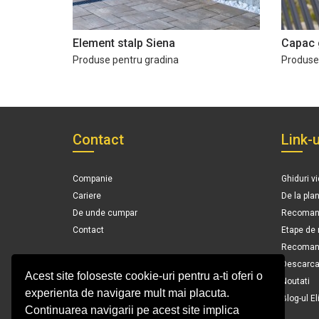
Element stalp Siena
Capac 
Produse pentru gradina
Produse
Contact
Link-u
Companie
Ghiduri v
Cariere
De la pla
De unde cumpar
Recomand
Contact
Etape de
Recomanda
Descarca 
Acest site foloseste cookie-uri pentru a-ti oferi o
Noutati
experienta de navigare mult mai placuta.
Blog-ul El
Continuarea navigarii pe acest site implica