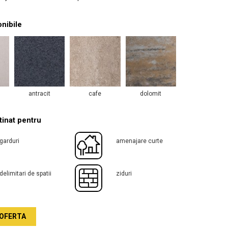
onibile
antracit
cafe
dolomit
inat pentru
garduri
amenajare curte
delimitari de spatii
ziduri
OFERTA