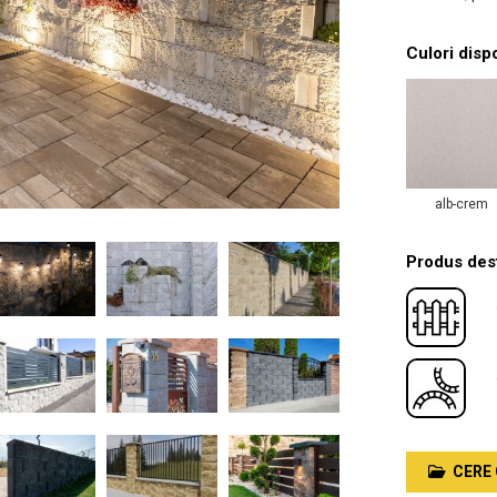
Culori disp
alb-crem
Produs dest
CERE 