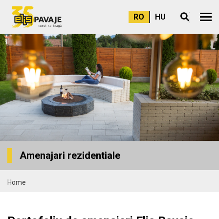
RO
HU
Meni
Amenajari rezidentiale
Home