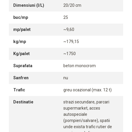
Dimensiuni (l/L)
20/20 cm
buc/mp
25
mp/palet
~9,60
kg/mp
~179,15
Kg/palet
~1750
Suprafata
beton monocrom
Sanfren
nu
Trafic
greu ocazional (max. 12 t)
Destinatie
strazi secundare, parcari
supermarket, acces
autospeciale
(pompieri/salvare), spatii
unde exista trafic rutier de