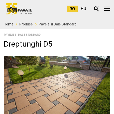
RO
HU
Meni
Home
Produse
Pavele si Dale Standard
PAVELE SI DALE STANDARD
Dreptunghi D5