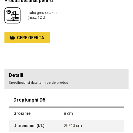
Produs destinat pentru
trafic greu ocazional
(max. 12 t)
CERE OFERTA
Detalii
Specificatii si date tehnice de produs
Dreptunghi D5
Grosime
8 cm
Dimensiuni (l/L)
20/40 cm