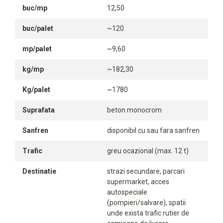
buc/mp
12,50
buc/palet
~120
mp/palet
~9,60
kg/mp
~182,30
Kg/palet
~1780
Suprafata
beton monocrom
Sanfren
disponibil cu sau fara sanfren
Trafic
greu ocazional (max. 12 t)
Destinatie
strazi secundare, parcari
supermarket, acces
autospeciale
(pompieri/salvare), spatii
unde exista trafic rutier de