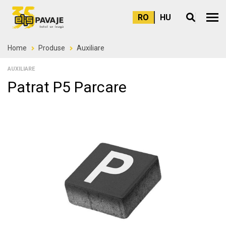
RO
HU
Meni
Home
Produse
Auxiliare
AUXILIARE
Patrat P5 Parcare