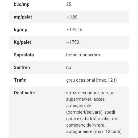
buc/mp
25
mp/palet
~9,60
kg/mp
~179,15
Kg/palet
~1750
Suprafata
beton monocrom
Sanfren
nu
Trafic
greu ocazional (max. 12 t)
Destinatie
strazi secundare, parcari
supermarket, acces
autospeciale
(pompieri/salvare), spatii
unde exista trafic rutier de
camioane de livrare,
autogunoiere (max. 12 tone)