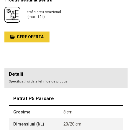
Produs destinat pentru
trafic greu ocazional
(max. 12 t)
CERE OFERTA
Detalii
Specificatii si date tehnice de produs
Patrat P5 Parcare
Grosime
8 cm
Dimensiuni (l/L)
20/20 cm