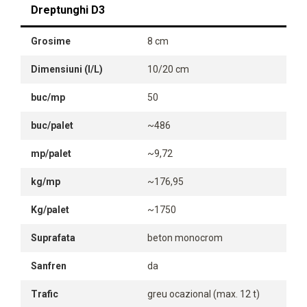
Dreptunghi D3
Grosime
8 cm
Dimensiuni (l/L)
10/20 cm
buc/mp
50
buc/palet
~486
mp/palet
~9,72
kg/mp
~176,95
Kg/palet
~1750
Suprafata
beton monocrom
Sanfren
da
Trafic
greu ocazional (max. 12 t)