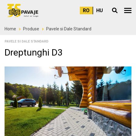
RO
HU
Meni
Home
Produse
Pavele si Dale Standard
PAVELE SI DALE STANDARD
Dreptunghi D3