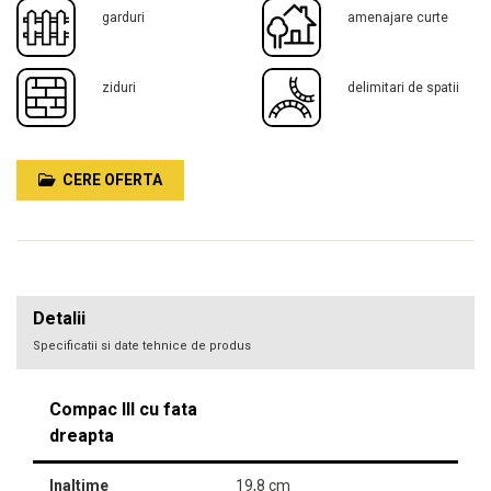
garduri
amenajare curte
ziduri
delimitari de spatii
CERE OFERTA
Detalii
Specificatii si date tehnice de produs
Compac III cu fata
dreapta
Inaltime
19,8 cm