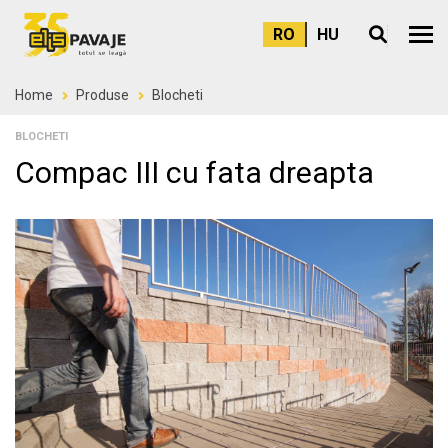
RO
HU
Meni
Home
Produse
Blocheti
BLOCHETI
Compac III cu fata dreapta