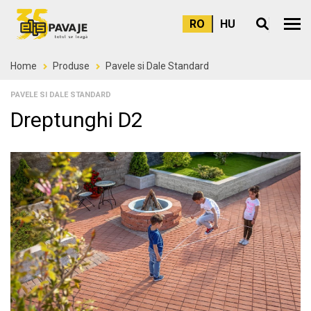
RO
HU
Meni
Home
Produse
Pavele si Dale Standard
PAVELE SI DALE STANDARD
Dreptunghi D2