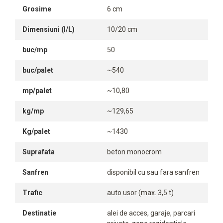
Grosime
6 cm
Dimensiuni (l/L)
10/20 cm
buc/mp
50
buc/palet
~540
mp/palet
~10,80
kg/mp
~129,65
Kg/palet
~1430
Suprafata
beton monocrom
Sanfren
disponibil cu sau fara sanfren
Trafic
auto usor (max. 3,5 t)
Destinatie
alei de acces, garaje, parcari