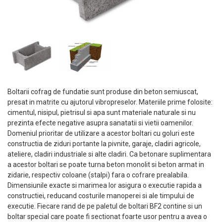
Boltarii cofrag de fundatie sunt produse din beton semiuscat,
presat in matrite cu ajutorul vibropreselor. Materiile prime folosite:
cimentul, nisipul, pietrisul si apa sunt materiale naturale si nu
prezinta efecte negative asupra sanatatii si vietii oamenilor.
Domeniul prioritar de utilizare a acestor boltari cu goluri este
constructia de ziduri portante la pivnite, garaje, cladiri agricole,
ateliere, cladiri industriale si alte cladiri. Ca betonare suplimentara
a acestor boltari se poate turna beton monolit si beton armat in
zidarie, respectiv coloane (stalpi) fara o cofrare prealabila.
Dimensiunile exacte si marimea lor asigura o executie rapida a
constructiei, reducand costurile manoperei si ale timpului de
executie. Fiecare rand de pe paletul de boltari BF2 contine si un
boltar special care poate fi sectionat foarte usor pentru a avea o