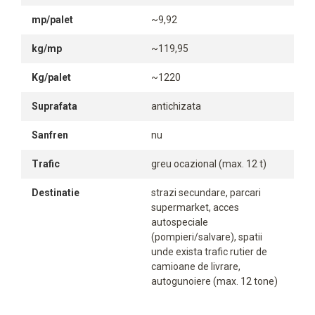
mp/palet
~9,92
kg/mp
~119,95
Kg/palet
~1220
Suprafata
antichizata
Sanfren
nu
Trafic
greu ocazional (max. 12 t)
Destinatie
strazi secundare, parcari
supermarket, acces
autospeciale
(pompieri/salvare), spatii
unde exista trafic rutier de
camioane de livrare,
autogunoiere (max. 12 tone)