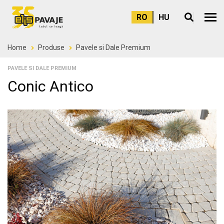
RO
HU
Meni
Home
Produse
Pavele si Dale Premium
PAVELE SI DALE PREMIUM
Conic Antico