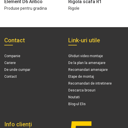
Element D6 Antico
Rigola scafa R1
Produse pentru gradina
Rigole
Contact
Link-uri utile
Companie
Ghiduri video montaje
Cariere
De la plan la amenajare
De unde cumpar
Recomandari amenajare
Contact
Etape de montaj
Recomandari de intretinere
Descarca brosuri
Noutati
Blog-ul Elis
Info clienți