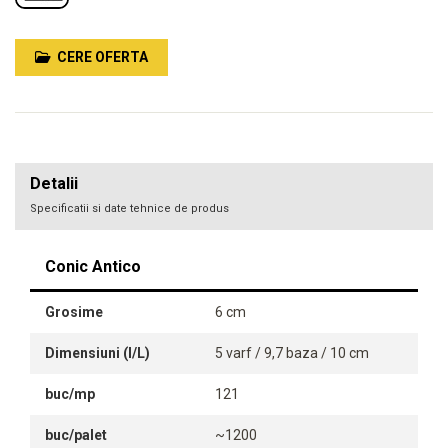
CERE OFERTA
Detalii
Specificatii si date tehnice de produs
Conic Antico
Grosime
6 cm
Dimensiuni (l/L)
5 varf / 9,7 baza / 10 cm
buc/mp
121
buc/palet
~1200