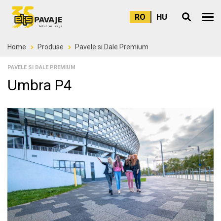
RO
HU
Meni
Home
Produse
Pavele si Dale Premium
PAVELE SI DALE PREMIUM
Umbra P4