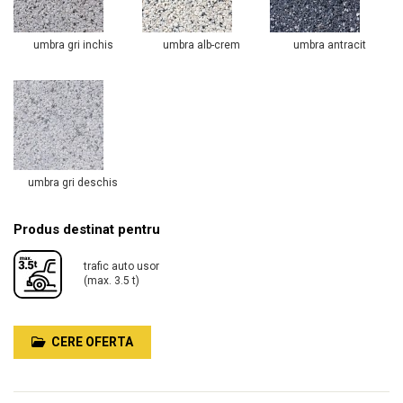
umbra gri inchis
umbra alb-crem
umbra antracit
umbra gri deschis
Produs destinat pentru
trafic auto usor
(max. 3.5 t)
CERE OFERTA