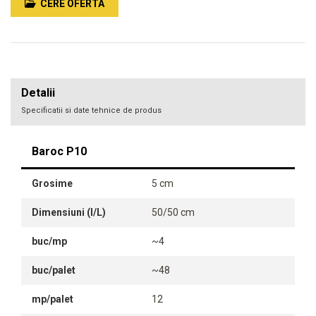
CERE OFERTA
Detalii
Specificatii si date tehnice de produs
Baroc P10
Grosime
5 cm
Dimensiuni (l/L)
50/50 cm
buc/mp
~4
buc/palet
~48
mp/palet
12