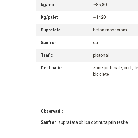
kg/mp
~85,80
Kg/palet
~1420
Suprafata
beton monocrom
Sanfren
da
Trafic
pietonal
Destinatie
zone pietonale, curti, t
biciclete
Observatii:
Sanfren
: suprafata oblica obtinuta prin tesire