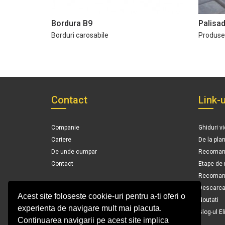
Bordura B9
Palisa
Borduri carosabile
Produse
Contact
Link-u
Companie
Ghiduri v
Cariere
De la pla
De unde cumpar
Recomand
Contact
Etape de
Recomanda
Descarca 
Acest site foloseste cookie-uri pentru a-ti oferi o
Noutati
experienta de navigare mult mai placuta.
Blog-ul El
Continuarea navigarii pe acest site implica