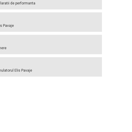
laratii de performanta
is Pavaje
inere
mulatorul Elis Pavaje