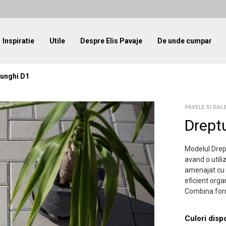
Inspiratie
Utile
Despre Elis Pavaje
De unde cumpar
unghi D1
PAVELE SI DA
Drept
Modelul Drept
avand o utili
amenajat cu 
eficient orga
Combina form
Culori disp