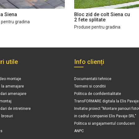
da Siena
Bloc zid de colt Siena cu
2 fete splitate
 pentru gradina
Produse pentru gradina
ri utile
Info clienți
ideo montaje
Documentatii tehnice
n la amenajare
Termeni si conditii
ari amenajare
Politica de confidentialitate
 montaj
TransFORMARE digitala la Elis Pavaje
ri de intretinere
Invitatie proiect "Montare panouri foto
brosuri
in cadrul companiei Elis Pavaje SRL"
Politica si angajamentul conducerii
is
ANPC