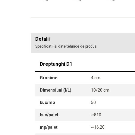
Detalii
Specificatii si date tehnice de produs
Dreptunghi D1
Grosime
4 cm
Dimensiuni (l/L)
10/20 cm
buc/mp
50
buc/palet
~810
mp/palet
~16,20