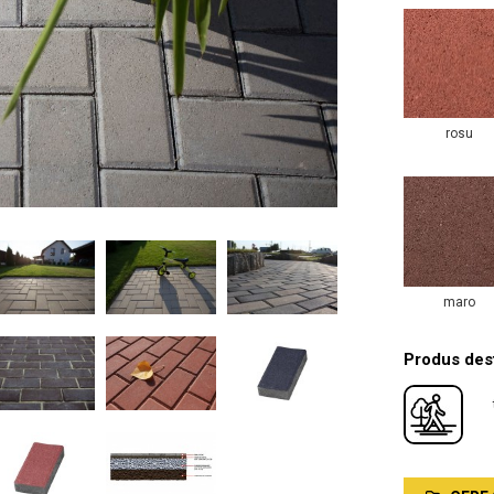
rosu
maro
Produs dest