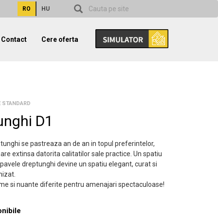
RO
HU
Contact
Cere oferta
LE STANDARD
unghi D1
unghi se pastreaza an de an in topul preferintelor,
zare extinsa datorita calitatilor sale practice. Un spatiu
pavele dreptunghi devine un spatiu elegant, curat si
nizat.
e si nuante diferite pentru amenajari spectaculoase!
onibile