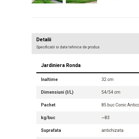
Detalii
Specificatii si date tehnice de produs
Jardiniera Ronda
Inaltime
32 cm
Dimensiuni (l/L)
54/54 cm
Pachet
85 buc Conic Antico
kg/buc
~83
Suprafata
antichizata