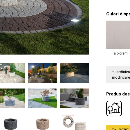
Culori disp
alb-crem
* Jardinie
modificar
Produs dest