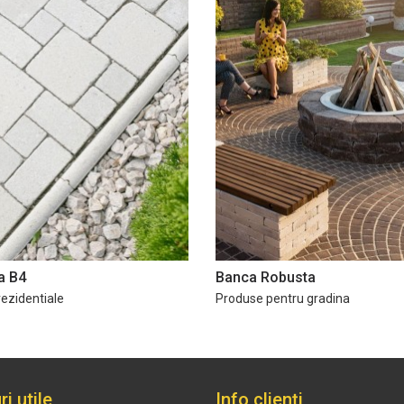
a B4
Banca Robusta
rezidentiale
Produse pentru gradina
ri utile
Info clienți