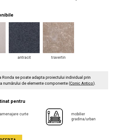
onibile
antracit
travertin
ra Ronda se poate adapta proiectului individual prin
ea numărului de elemente componente (
Conic Antico
).
inat pentru
amenajare curte
mobilier
gradina/urban