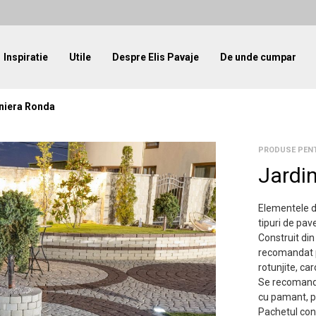
Inspiratie
Utile
Despre Elis Pavaje
De unde cumpar
niera Ronda
PRODUSE PEN
Jardi
Elementele de
tipuri de pav
Construit di
recomandat pen
rotunjite, ca
Se recomanda 
cu pamant, p
Pachetul con