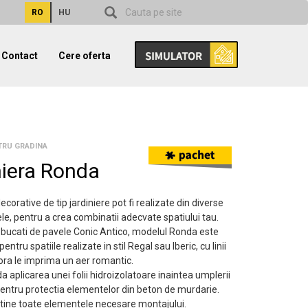
RO
HU
Contact
Cere oferta
TRU GRADINA
niera Ronda
corative de tip jardiniere pot fi realizate din diverse
ele, pentru a crea combinatii adecvate spatiului tau.
n bucati de pavele Conic Antico, modelul Ronda este
tru spatiile realizate in stil Regal sau Iberic, cu linii
rora le imprima un aer romantic.
aplicarea unei folii hidroizolatoare inaintea umplerii
entru protectia elementelor din beton de murdarie.
tine toate elementele necesare montajului.