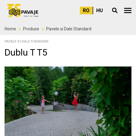
RO
HU
Meni
Home
Produse
Pavele si Dale Standard
PAVELE SI DALE STANDARD
Dublu T T5