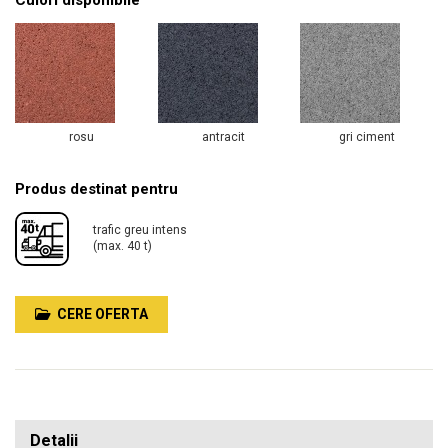
Culori disponibile
rosu
antracit
gri ciment
Produs destinat pentru
trafic greu intens
(max. 40 t)
CERE OFERTA
Detalii