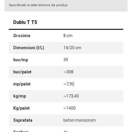
Specificatii si date tehnice de produs
Dublu T T5
Grosime
8 cm
Dimensiuni (l/L)
14/20 cm
buc/mp
39
buc/palet
~308
mp/palet
~7,90
kg/mp
~173,40
Kg/palet
~1400
Suprafata
beton monocrom