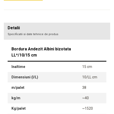
Detalii
Specificatii si date tehnice de produs
Bordura Andezit Albini bizotata
LL*/10/15 cm
Inaltime
15 cm
Dimensiuni (l/L)
10/LL cm
m/palet
38
kg/m
~40
Kg/palet
~1520