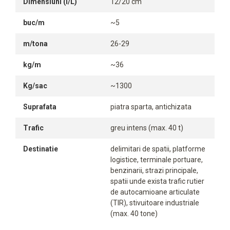
Dimensiuni (l/L)
12/20 cm
buc/m
~5
m/tona
26-29
kg/m
~36
Kg/sac
~1300
Suprafata
piatra sparta, antichizata
Trafic
greu intens (max. 40 t)
Destinatie
delimitari de spatii, platforme
logistice, terminale portuare,
benzinarii, strazi principale,
spatii unde exista trafic rutier
de autocamioane articulate
(TIR), stivuitoare industriale
(max. 40 tone)