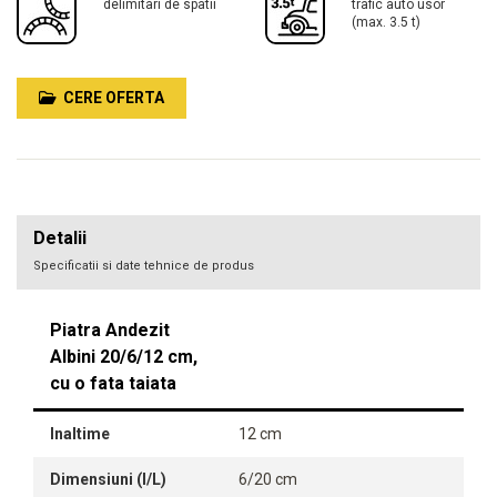
delimitari de spatii
trafic auto usor
(max. 3.5 t)
CERE OFERTA
Detalii
Specificatii si date tehnice de produs
Piatra Andezit
Albini 20/6/12 cm,
cu o fata taiata
Inaltime
12 cm
Dimensiuni (l/L)
6/20 cm