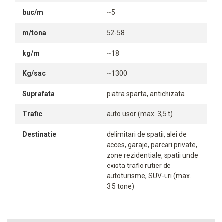
buc/m
~5
m/tona
52-58
kg/m
~18
Kg/sac
~1300
Suprafata
piatra sparta, antichizata
Trafic
auto usor (max. 3,5 t)
Destinatie
delimitari de spatii, alei de
acces, garaje, parcari private,
zone rezidentiale, spatii unde
exista trafic rutier de
autoturisme, SUV-uri (max.
3,5 tone)