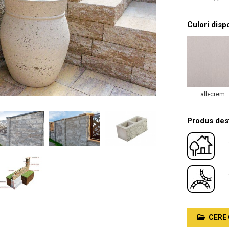
Culori disp
alb-crem
Produs dest
CERE 