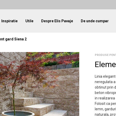
Inspiratie
Utile
Despre Elis Pavaje
De unde cumpar
nt gard Siena 2
PRODUSE PEN
Eleme
Linia elegan
neregulata a 
obtinut prin 
beton vibropr
in realizarea
Folosit ca pe
lemn, garduri
naturala, pro