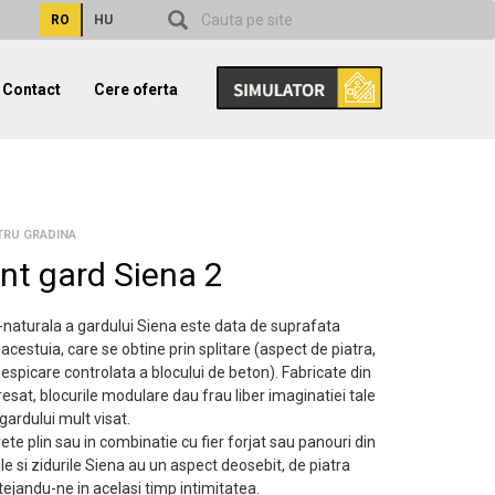
RO
HU
Contact
Cere oferta
TRU GRADINA
nt gard Siena 2
t-naturala a gardului Siena este data de suprafata
acestuia, care se obtine prin splitare (aspect de piatra,
despicare controlata a blocului de beton). Fabricate din
esat, blocurile modulare dau frau liber imaginatiei tale
 gardului mult visat.
rete plin sau in combinatie cu fier forjat sau panouri din
le si zidurile Siena au un aspect deosebit, de piatra
tejandu-ne in acelasi timp intimitatea.