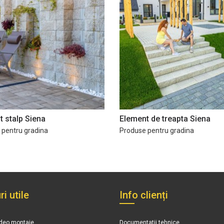
 stalp Siena
Element de treapta Siena
 pentru gradina
Produse pentru gradina
ri utile
Info clienți
ideo montaje
Documentatii tehnice