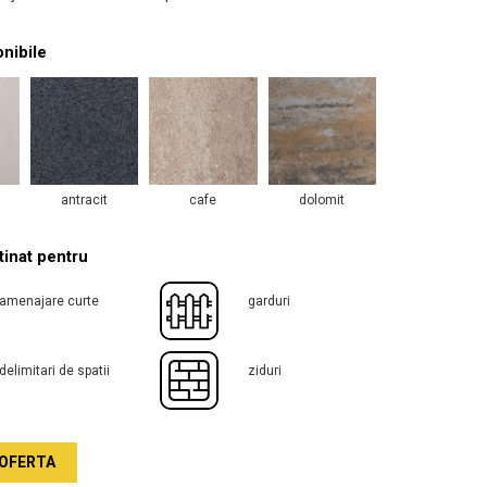
onibile
antracit
cafe
dolomit
inat pentru
amenajare curte
garduri
delimitari de spatii
ziduri
OFERTA