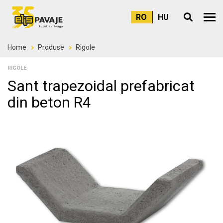
RO
HU
Meni
Home
Produse
Rigole
RIGOLE
Sant trapezoidal prefabricat
din beton R4