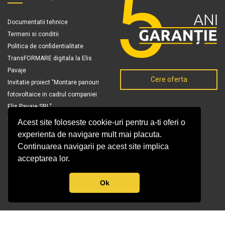
Documentatii tehnice
Termeni si conditii
Politica de confidentialitate
TransFORMARE digitala la Elis
Pavaje
Cere oferta
Invitatie proiect "Montare panouri
fotovoltaice in cadrul companiei
Elis Pavaje SRL"
Politica si angajamentul
Acest site foloseste cookie-uri pentru a-ti oferi o
conducerii
experienta de navigare mult mai placuta.
ANPC
Continuarea navigarii pe acest site implica
acceptarea lor.
Ok
© Copyright 2026 Elis Pavaje