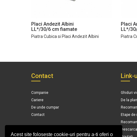
Placi Andezit Albini
Placi A
LL*/30/6 cm fiamate
LL*/30
Piatra Cubica si Placi Andezit Albini
Piatra C
Contact
Link-u
Companie
Ghiduri v
Cariere
De la pla
De unde cumpar
Recomand
Contact
Etape de
Recomanda
Descarca 
Acest site foloseste cookie-uri pentru a-ti oferi o
Noutati