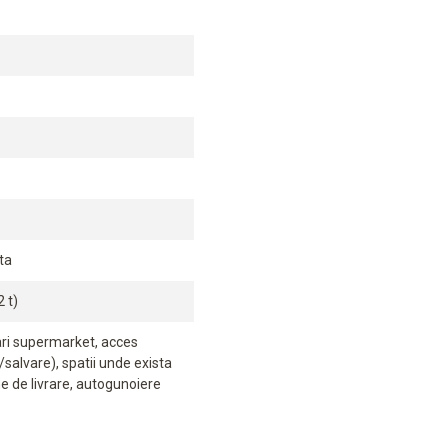
ta
 t)
ari supermarket, acces
salvare), spatii unde exista
ne de livrare, autogunoiere