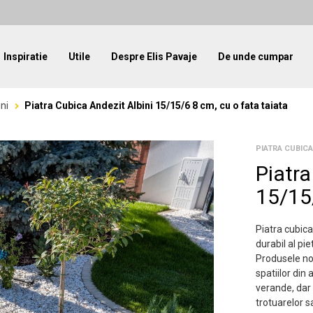
Inspiratie
Utile
Despre Elis Pavaje
De unde cumpar
ini
Piatra Cubica Andezit Albini 15/15/6 8 cm, cu o fata taiata
PIATRA CUBICA
Piatra
15/15/
Piatra cubica
durabil al pi
Produsele no
spatiilor din 
verande, dar 
trotuarelor s