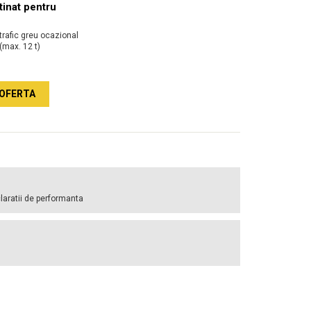
inat pentru
trafic greu ocazional
(max. 12 t)
OFERTA
laratii de performanta