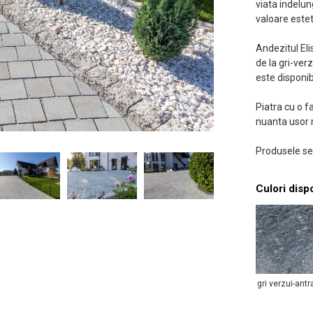
viata indelun
valoare estet
Andezitul Eli
de la gri-ver
este disponib
Piatra cu o f
nuanta usor 
Produsele se
Culori disp
gri verzui-antr