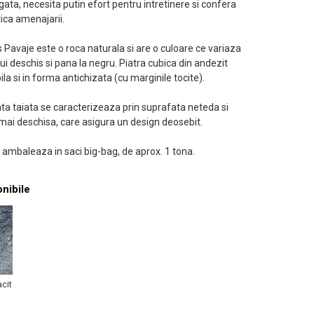
gata, necesita putin efort pentru intretinere si confera
ica amenajarii.
s Pavaje este o roca naturala si are o culoare ce variaza
zui deschis si pana la negru. Piatra cubica din andezit
ila si in forma antichizata (cu marginile tocite).
ata taiata se caracterizeaza prin suprafata neteda si
mai deschisa, care asigura un design deosebit.
 ambaleaza in saci big-bag, de aprox. 1 tona.
onibile
acit