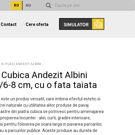
RO
HU
Contact
Cere oferta
 SI PLACI ANDEZIT ALBINI
 Cubica Andezit Albini
6-8 cm, cu o fata taiata
 este un produs versatil, care imbina efectul estetic si
etrei naturale cu utilitatea altor produse de pavaj.
astre din piatra cubica se potrivesc pentru amenajarea
apropierea locuintei - alei, curti, gradini interioare,
si pentru folosirea pe scara larga in pavarea parcarilor,
au a parcurilor publice. Aceste produse au durata de