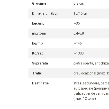
Grosime
6-8 cm
Dimensiuni (l/L)
15/15 cm
buc/mp
~35
mp/tona
6,4-6,8
kg/mp
~146
Kg/sac
~1300
Suprafata
piatra sparta, antichiza
Trafic
greu ocazional (max. 12
Destinatie
strazi secundare, parc
autospeciale (pompieri/
trafic rutier de camioa
(max. 12 tone)