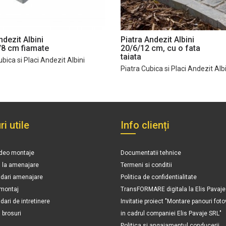
ndezit Albini
Piatra Andezit Albini
/8 cm fiamate
20/6/12 cm, cu o fata
taiata
ubica si Placi Andezit Albini
Piatra Cubica si Placi Andezit Alb
ri utile
Info clienți
ideo montaje
Documentatii tehnice
n la amenajare
Termeni si conditii
ari amenajare
Politica de confidentialitate
 montaj
TransFORMARE digitala la Elis Pavaje
ri de intretinere
Invitatie proiect "Montare panouri foto
brosuri
in cadrul companiei Elis Pavaje SRL"
Politica si angajamentul conducerii